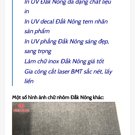
In UV Đắk Nông
đa dạng chất liệu
in
In UV decal Đắk Nông
tem nhãn
sản phẩm
In UV phẳng Đắk Nông
sáng đẹp,
sang trọng
Làm chữ inox Đắk Nông
giá tốt
Gia công cắt laser BMT
sắc nét, lấy
liền
Một số hình ảnh chữ nhôm Đắk Nông khác: