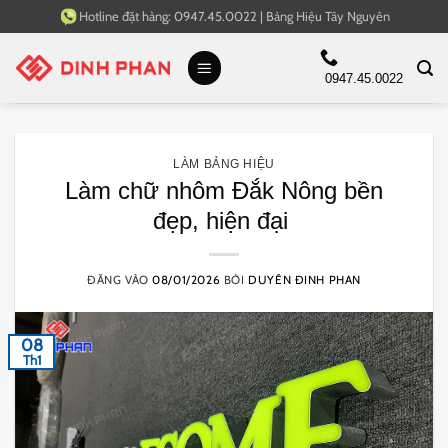
Bỏ
Hotline đặt hàng:
0947.45.0022
|
Bảng Hiệu Tây Nguyên
qua
nội
0947.45.0022
dung
LÀM BẢNG HIỆU
Làm chữ nhôm Đắk Nông bền
đẹp, hiện đại
ĐĂNG VÀO
08/01/2026
BỞI
DUYÊN ĐINH PHAN
08
Th1