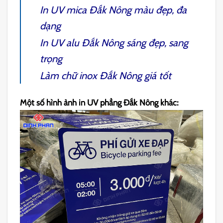
In UV mica Đắk Nông
màu đẹp, đa
dạng
In UV alu Đắk Nông
sáng đẹp, sang
trọng
Làm chữ inox Đắk Nông
giá tốt
Một số hình ảnh in UV phẳng Đắk Nông khác: