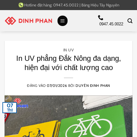
Bỏ
Hotline đặt hàng:
0947.45.0022
|
Bảng Hiệu Tây Nguyên
qua
nội
0947.45.0022
dung
IN UV
In UV phẳng Đắk Nông đa dạng,
hiện đại với chất lượng cao
ĐĂNG VÀO
07/01/2026
BỞI
DUYÊN ĐINH PHAN
07
Th1