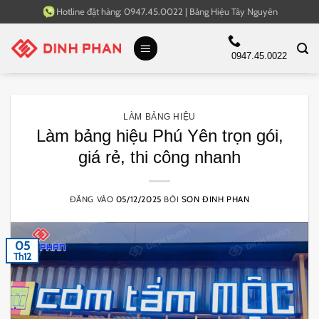
Bỏ
Hotline đặt hàng:
0947.45.0022
|
Bảng Hiệu Tây Nguyên
qua
nội
0947.45.0022
dung
LÀM BẢNG HIỆU
Làm bảng hiệu Phú Yên trọn gói,
giá rẻ, thi công nhanh
ĐĂNG VÀO
05/12/2025
BỞI
SƠN ĐINH PHAN
05
Th12