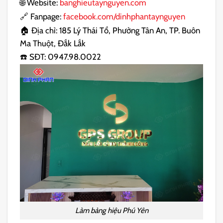
🌐 Website:
banghieutaynguyen.com
🔗 Fanpage:
facebook.com/dinhphantaynguyen
🏠 Địa chỉ: 185 Lý Thái Tổ, Phường Tân An, TP. Buôn
Ma Thuột, Đắk Lắk
☎️ SĐT: 0947.98.0022
Làm bảng hiệu Phú Yên