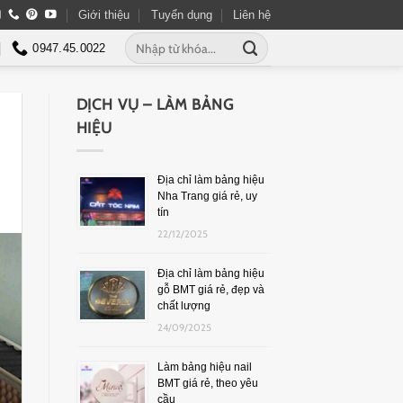
Giới thiệu
Tuyển dụng
Liên hệ
0947.45.0022
DỊCH VỤ – LÀM BẢNG
HIỆU
Địa chỉ làm bảng hiệu
Nha Trang giá rẻ, uy
tín
22/12/2025
Địa chỉ làm bảng hiệu
gỗ BMT giá rẻ, đẹp và
chất lượng
24/09/2025
Làm bảng hiệu nail
BMT giá rẻ, theo yêu
cầu