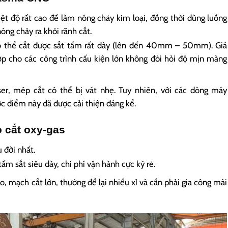
t độ rất cao để làm nóng chảy kim loại, đồng thời dùng luồng
nóng chảy ra khỏi rãnh cắt.
ó thể cắt được sắt tấm rất dày (lên đến 40mm – 50mm). Giá
ợp cho các công trình cấu kiện lớn không đòi hỏi độ mịn màng
er, mép cắt có thể bị vát nhẹ. Tuy nhiên, với các dòng máy
c điểm này đã được cải thiện đáng kể.
 cắt oxy-gas
 đời nhất.
m sắt siêu dày, chi phí vận hành cực kỳ rẻ.
 mạch cắt lớn, thường để lại nhiều xỉ và cần phải gia công mài