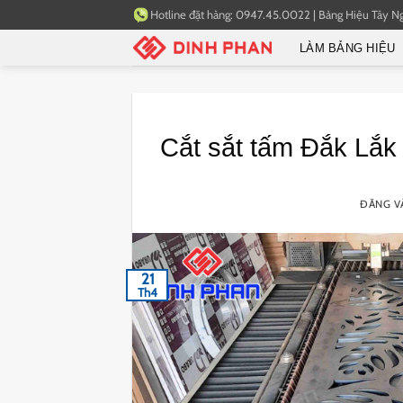
Bỏ
Hotline đặt hàng:
0947.45.0022
|
Bảng Hiệu Tây N
qua
LÀM BẢNG HIỆU
nội
dung
Cắt sắt tấm Đắk Lắk
ĐĂNG 
21
Th4