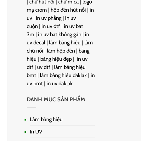
|
chữ hút nổi
|
chữ mica
|
logo
mạ crom
|
hộp đèn hút nổi
|
in
uv
|
in uv phẳng
|
in uv
cuộn
|
in uv dtf
|
in uv bạt
3m
|
in uv bạt không gân
|
in
uv decal
|
làm bảng hiệu
|
làm
chữ nổi
|
làm hộp đèn
|
bảng
hiệu
|
bảng hiệu đẹp
|
in uv
dtf
|
uv dtf
|
làm bảng hiệu
bmt
|
làm bảng hiệu daklak
|
in
uv bmt
|
in uv daklak
DANH MỤC SẢN PHẨM
Làm bảng hiệu
In UV