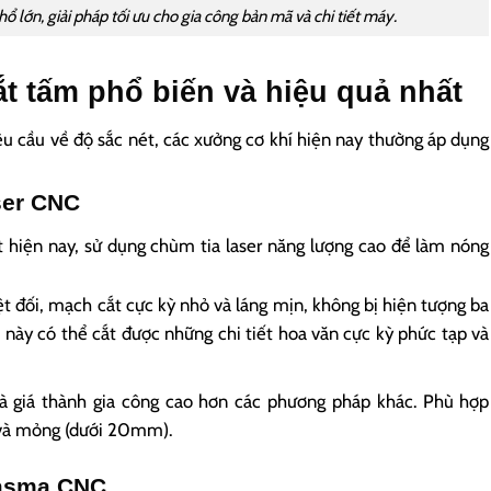
 lớn, giải pháp tối ưu cho gia công bản mã và chi tiết máy.
t tấm phổ biến và hiệu quả nhất
êu cầu về độ sắc nét, các xưởng cơ khí hiện nay thường áp dụng
ser CNC
ất hiện nay, sử dụng chùm tia laser năng lượng cao để làm nóng
t đối, mạch cắt cực kỳ nhỏ và láng mịn, không bị hiện tượng ba
 này có thể cắt được những chi tiết hoa văn cực kỳ phức tạp và
à giá thành gia công cao hơn các phương pháp khác. Phù hợp
a và mỏng (dưới 20mm).
lasma CNC