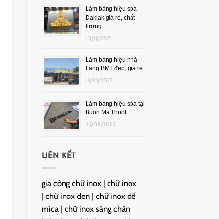
Làm bảng hiệu spa
Daklak giá rẻ, chất
lượng
10/11/2025
Làm bảng hiệu nhà
hàng BMT đẹp, giá rẻ
16/10/2025
Làm bảng hiệu spa tại
Buôn Ma Thuột
25/08/2025
LIÊN KẾT
gia công chữ inox
|
chữ inox
|
chữ inox đen
|
chữ inox đế
mica
|
chữ inox sáng chân