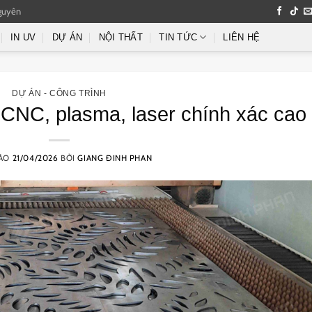
guyên
IN UV
DỰ ÁN
NỘI THẤT
TIN TỨC
LIÊN HỆ
DỰ ÁN - CÔNG TRÌNH
 CNC, plasma, laser chính xác cao
VÀO
21/04/2026
BỞI
GIANG ĐINH PHAN