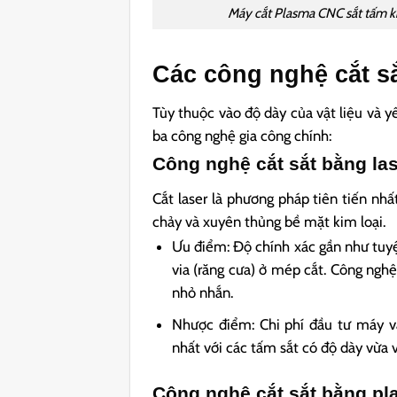
Máy cắt Plasma CNC sắt tấm khổ
Các công nghệ cắt sắ
Tùy thuộc vào độ dày của vật liệu và y
ba công nghệ gia công chính:
Công nghệ cắt sắt bằng la
Cắt laser là phương pháp tiên tiến nh
chảy và xuyên thủng bề mặt kim loại.
Ưu điểm: Độ chính xác gần như tuyệ
via (răng cưa) ở mép cắt. Công nghệ
nhỏ nhắn.
Nhược điểm: Chi phí đầu tư máy v
nhất với các tấm sắt có độ dày vừ
Công nghệ cắt sắt bằng p