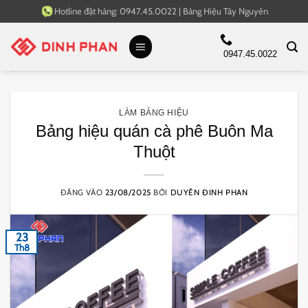
Bỏ
Hotline đặt hàng:
0947.45.0022
|
Bảng Hiệu Tây Nguyên
qua
nội
0947.45.0022
dung
LÀM BẢNG HIỆU
Bảng hiệu quán cà phê Buôn Ma
Thuột
ĐĂNG VÀO
23/08/2025
BỞI
DUYÊN ĐINH PHAN
23
Th8