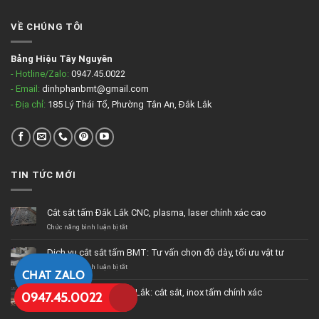
VỀ CHÚNG TÔI
Bảng Hiệu Tây Nguyên
- Hotline/Zalo:
0947.45.0022
- Email:
dinhphanbmt@gmail.com
- Địa chỉ:
185 Lý Thái Tổ, Phường Tân An, Đắk Lắk
TIN TỨC MỚI
Cắt sắt tấm Đắk Lắk CNC, plasma, laser chính xác cao
ở
Chức năng bình luận bị tắt
Cắt
sắt
Dịch vụ cắt sắt tấm BMT: Tư vấn chọn độ dày, tối ưu vật tư
tấm
Đắk
ở
Chức năng bình luận bị tắt
CHAT ZALO
Lắk
Dịch
CNC,
vụ
Dịch vụ cắt Fiber Đắk Lắk: cắt sắt, inox tấm chính xác
0947.45.0022
plasma,
cắt
laser
sắt
ở
Chức năng bình luận bị tắt
chính
tấm
Dịch