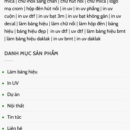
mica
|
chữ inox sáng chân
|
chữ hút nổi
|
chữ mica
|
logo
mạ crom
|
hộp đèn hút nổi
|
in uv
|
in uv phẳng
|
in uv
cuộn
|
in uv dtf
|
in uv bạt 3m
|
in uv bạt không gân
|
in uv
decal
|
làm bảng hiệu
|
làm chữ nổi
|
làm hộp đèn
|
bảng
hiệu
|
bảng hiệu đẹp
|
in uv dtf
|
uv dtf
|
làm bảng hiệu bmt
|
làm bảng hiệu daklak
|
in uv bmt
|
in uv daklak
DANH MỤC SẢN PHẨM
Làm bảng hiệu
In UV
Dự án
Nội thất
Tin tức
Liên hệ