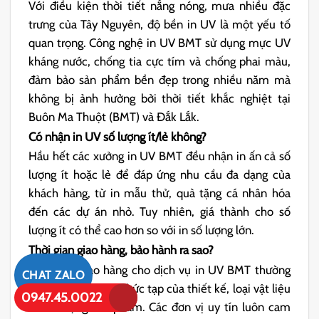
Với điều kiện thời tiết nắng nóng, mưa nhiều đặc
trưng của Tây Nguyên, độ bền in UV là một yếu tố
quan trọng. Công nghệ in UV BMT sử dụng mực UV
kháng nước, chống tia cực tím và chống phai màu,
đảm bảo sản phẩm bền đẹp trong nhiều năm mà
không bị ảnh hưởng bởi thời tiết khắc nghiệt tại
Buôn Ma Thuột (BMT) và Đắk Lắk.
Có nhận in UV số lượng ít/lẻ không?
Hầu hết các xưởng in UV BMT đều nhận in ấn cả số
lượng ít hoặc lẻ để đáp ứng nhu cầu đa dạng của
khách hàng, từ in mẫu thử, quà tặng cá nhân hóa
đến các dự án nhỏ. Tuy nhiên, giá thành cho số
lượng ít có thể cao hơn so với in số lượng lớn.
Thời gian giao hàng, bảo hành ra sao?
Thời gian giao hàng cho dịch vụ in UV BMT thường
CHAT ZALO
phụ thuộc vào độ phức tạp của thiết kế, loại vật liệu
0947.45.0022
và số lượng sản phẩm. Các đơn vị uy tín luôn cam