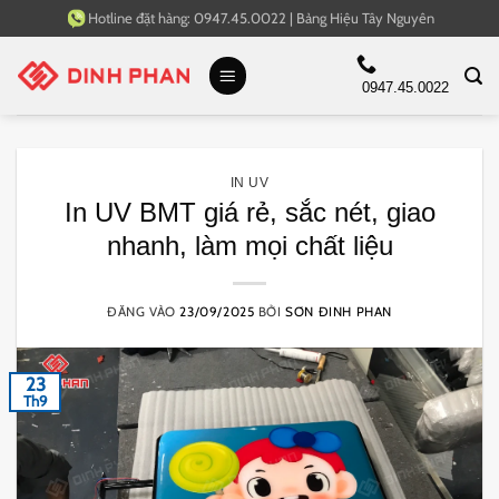
Bỏ
Hotline đặt hàng:
0947.45.0022
|
Bảng Hiệu Tây Nguyên
qua
nội
0947.45.0022
dung
IN UV
In UV BMT giá rẻ, sắc nét, giao
nhanh, làm mọi chất liệu
ĐĂNG VÀO
23/09/2025
BỞI
SƠN ĐINH PHAN
23
Th9