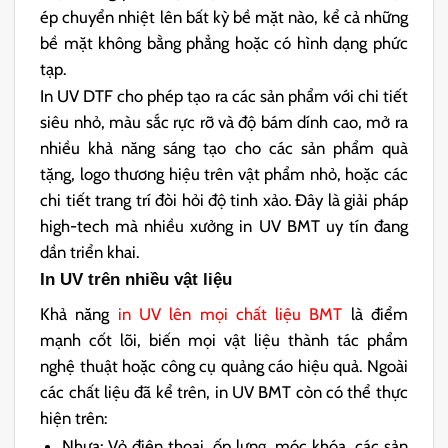
ép chuyển nhiệt lên bất kỳ bề mặt nào, kể cả những
bề mặt không bằng phẳng hoặc có hình dạng phức
tạp.
In UV DTF cho phép tạo ra các sản phẩm với chi tiết
siêu nhỏ, màu sắc rực rỡ và độ bám dính cao, mở ra
nhiều khả năng sáng tạo cho các sản phẩm quà
tặng, logo thương hiệu trên vật phẩm nhỏ, hoặc các
chi tiết trang trí đòi hỏi độ tinh xảo. Đây là giải pháp
high-tech mà nhiều xưởng in UV BMT uy tín đang
dần triển khai.
In UV trên nhiều vật liệu
Khả năng
in UV lên mọi chất liệu BMT
là điểm
mạnh cốt lõi, biến mọi vật liệu thành tác phẩm
nghệ thuật hoặc công cụ quảng cáo hiệu quả. Ngoài
các chất liệu đã kể trên, in UV BMT còn có thể thực
hiện trên:
Nhựa: Vỏ điện thoại, ốp lưng, móc khóa, các sản