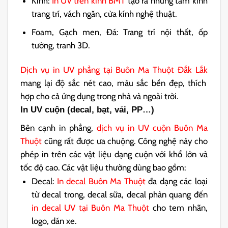
Kính:
In UV trên kính BMT
tạo ra những tấm kính
trang trí, vách ngăn, cửa kính nghệ thuật.
Foam, Gạch men, Đá: Trang trí nội thất, ốp
tường, tranh 3D.
Dịch vụ in UV phẳng tại Buôn Ma Thuột Đắk Lắk
mang lại độ sắc nét cao, màu sắc bền đẹp, thích
hợp cho cả ứng dụng trong nhà và ngoài trời.
In UV cuộn (decal, bạt, vải, PP…)
Bên cạnh in phẳng,
dịch vụ in UV cuộn Buôn Ma
Thuột
cũng rất được ưa chuộng. Công nghệ này cho
phép in trên các vật liệu dạng cuộn với khổ lớn và
tốc độ cao. Các vật liệu thường dùng bao gồm:
Decal:
In decal Buôn Ma Thuột
đa dạng các loại
từ decal trong, decal sữa, decal phản quang đến
in decal UV tại Buôn Ma Thuột
cho tem nhãn,
logo, dán xe.