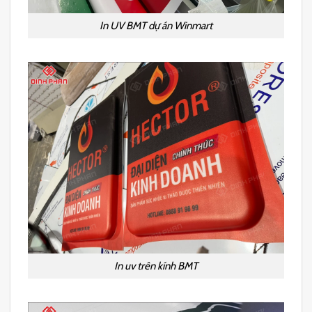
In UV BMT dự án Winmart
In uv trên kính BMT