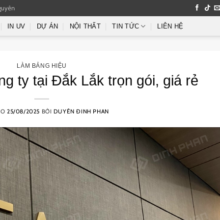
guyên
IN UV
DỰ ÁN
NỘI THẤT
TIN TỨC
LIÊN HỆ
LÀM BẢNG HIỆU
 ty tại Đắk Lắk trọn gói, giá rẻ
ÀO
25/08/2025
BỞI
DUYÊN ĐINH PHAN