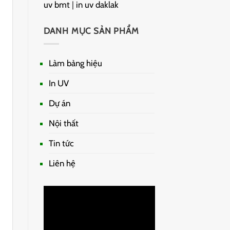
uv bmt
|
in uv daklak
DANH MỤC SẢN PHẨM
Làm bảng hiệu
In UV
Dự án
Nội thất
Tin tức
Liên hệ