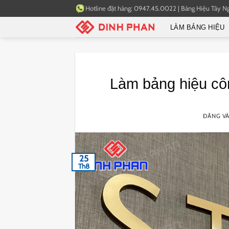
Bỏ
Hotline đặt hàng:
0947.45.0022
|
Bảng Hiệu Tây N
qua
LÀM BẢNG HIỆU
nội
dung
Làm bảng hiệu công
ĐĂNG V
25
Th8