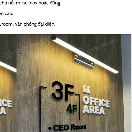
chữ nổi mica, inox hoặc đồng.
ền cao.
wroom, văn phòng đại diện.