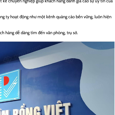
ết kế chuyên nghiệp giúp khách hàng đánh giá cao sự uy tín của
ông ty hoạt động như một kênh quảng cáo bền vững, luôn hiện
ách hàng dễ dàng tìm đến văn phòng, trụ sở.