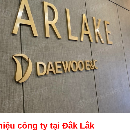
iệu công ty tại Đắk Lắk