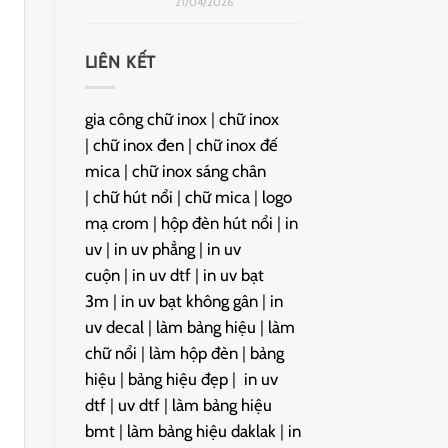
21/04/2026
LIÊN KẾT
gia công chữ inox
|
chữ inox
|
chữ inox đen
|
chữ inox đế
mica
|
chữ inox sáng chân
|
chữ hút nổi
|
chữ mica
|
logo
mạ crom
|
hộp đèn hút nổi
|
in
uv
|
in uv phẳng
|
in uv
cuộn
|
in uv dtf
|
in uv bạt
3m
|
in uv bạt không gân
|
in
uv decal
|
làm bảng hiệu
|
làm
chữ nổi
|
làm hộp đèn
|
bảng
hiệu
|
bảng hiệu đẹp
|
in uv
dtf
|
uv dtf
|
làm bảng hiệu
bmt
|
làm bảng hiệu daklak
|
in