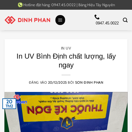
Bỏ
Hotline đặt hàng:
0947.45.0022
|
Bảng Hiệu Tây Nguyên
qua
nội
0947.45.0022
dung
IN UV
In UV Bình Định chất lượng, lấy
ngay
ĐĂNG VÀO
20/12/2025
BỞI
SƠN ĐINH PHAN
20
Th12