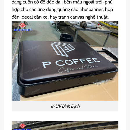
dạng cuộn có độ dẻo dai, bền màu ngoài trời, phù
hợp cho các ứng dụng quảng cáo như banner, hộp
đèn, decal dán xe, hay tranh canvas nghệ thuật.
In UV Bình Định