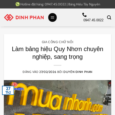
Bỏ
Hotline đặt hàng:
0947.45.0022
|
Bảng Hiệu Tây Nguyên
qua
nội
0947.45.0022
dung
GIA CÔNG CHỮ NỔI
Làm bảng hiệu Quy Nhơn chuyên
nghiệp, sang trọng
ĐĂNG VÀO
27/02/2026
BỞI
DUYÊN ĐINH PHAN
27
Th2