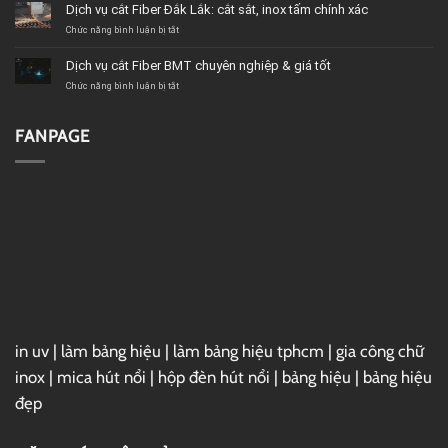
CNC,
vụ
Dịch vụ cắt Fiber Đắk Lắk: cắt sắt, inox tấm chính xác
plasma,
cắt
laser
sắt
ở
Chức năng bình luận bị tắt
chính
tấm
Dịch
xác
BMT:
vụ
Dịch vụ cắt Fiber BMT chuyên nghiệp & giá tốt
cao
Tư
cắt
vấn
Fiber
ở
Chức năng bình luận bị tắt
chọn
Đắk
Dịch
độ
Lắk:
vụ
dày,
cắt
cắt
FANPAGE
tối
sắt,
Fiber
ưu
inox
BMT
vật
tấm
chuyên
tư
chính
nghiệp
xác
&
giá
tốt
in uv
|
làm bảng hiệu
|
làm bảng hiệu tphcm
|
gia công chữ
inox
|
mica hút nổi
|
hộp đèn hút nổi
|
bảng hiệu
|
bảng hiệu
đẹp