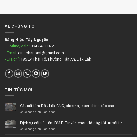
VỀ CHÚNG TÔI
Bảng Hiệu Tây Nguyên
- Hotline/Zalo:
0947.45.0022
- Email:
dinhphanbmt@gmail.com
- Địa chỉ:
185 Lý Thái Tổ, Phường Tân An, Đắk Lắk
TIN TỨC MỚI
Cắt sắt tấm Đắk Lắk CNC, plasma, laser chính xác cao
ở
Chức năng bình luận bị tắt
Cắt
sắt
Dịch vụ cắt sắt tấm BMT: Tư vấn chọn độ dày, tối ưu vật tư
tấm
Đắk
ở
Chức năng bình luận bị tắt
Lắk
Dịch