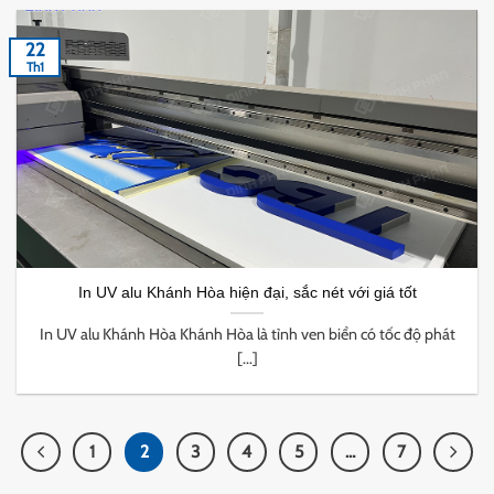
22
Th1
In UV alu Khánh Hòa hiện đại, sắc nét với giá tốt
In UV alu Khánh Hòa Khánh Hòa là tỉnh ven biển có tốc độ phát
[...]
1
2
3
4
5
…
7